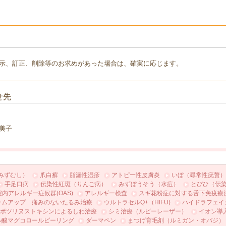
示、訂正、削除等のお求めがあった場合は、確実に応じます。
せ先
美子
みずむし）
爪白癬
脂漏性湿疹
アトピー性皮膚炎
いぼ（尋常性疣贅）
手足口病
伝染性紅斑（りんご病）
みずぼうそう（水痘）
とびひ（伝
腔内アレルギー症候群(OAS)
アレルギー検査
スギ花粉症に対する舌下免疫療
ームアップ 痛みのないたるみ治療
ウルトラセルQ+（HIFU)
ハイドラフェイ
ボツリヌストキシンによるしわ治療
シミ治療（ルビーレーザー）
イオン導
ル酸マグコロールピーリング
ダーマペン
まつげ育毛剤（ルミガン・オバジ）