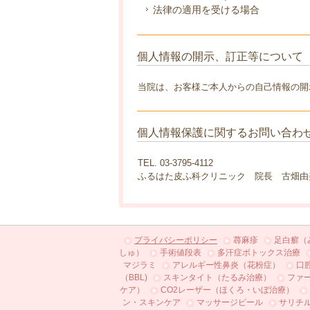
法律の適用を受ける場合
個人情報の開示、訂正等について
当院は、お客様ご本人からの自己情報の開
個人情報保護に関するお問い合わ
TEL. 03-3795-4112
ふるはた皮ふ科クリニック 院長 古畑由
プライバシーポリシー
蕁麻疹
足白癬（
しゅ）
手術値段表
多汗症ボトックス治療
マジラミ
アレルギー性鼻炎（花粉症）
口
（BBL)
スキンタイト（たるみ治療）
ファ
ケア）
CO2レーザー（ほくろ・いぼ治療）
ン・スキンケア
マッサージピール
サリチ