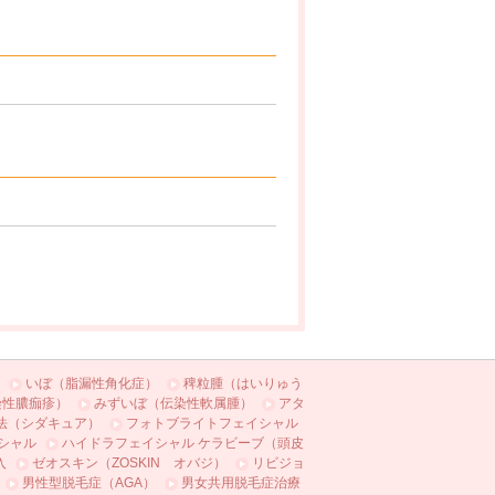
いぼ（脂漏性角化症）
稗粒腫（はいりゅう
染性膿痂疹）
みずいぼ（伝染性軟属腫）
アタ
法（シダキュア）
フォトブライトフェイシャル
シャル
ハイドラフェイシャル ケラビーブ（頭皮
入
ゼオスキン（ZOSKIN オバジ）
リビジョ
男性型脱毛症（AGA）
男女共用脱毛症治療