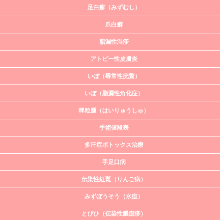
足白癬（みずむし）
爪白癬
脂漏性湿疹
アトピー性皮膚炎
いぼ（尋常性疣贅）
いぼ（脂漏性角化症）
稗粒腫（はいりゅうしゅ）
手術値段表
多汗症ボトックス治療
手足口病
伝染性紅斑（りんご病）
みずぼうそう（水痘）
とびひ（伝染性膿痂疹）